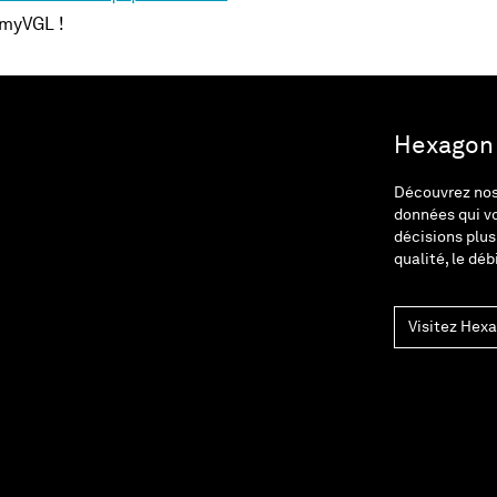
e myVGL !
Hexagon :
Découvrez nos 
données qui v
décisions plus
qualité, le déb
Visitez Hex