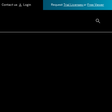
Contact us
Login
Request
Trial Licenses
or
Free Viewer