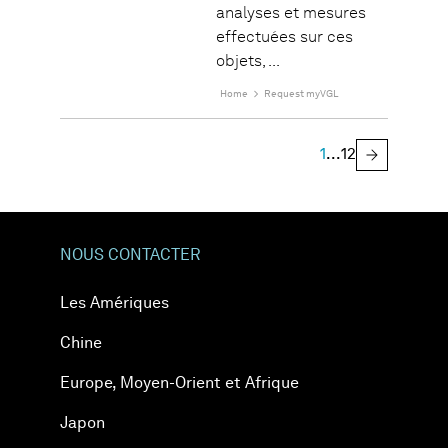
analyses et mesures
effectuées sur ces
objets, ...
Home
Request myVGL
1
...
12
NOUS CONTACTER
Les Amériques
Chine
Europe, Moyen-Orient et Afrique
Japon