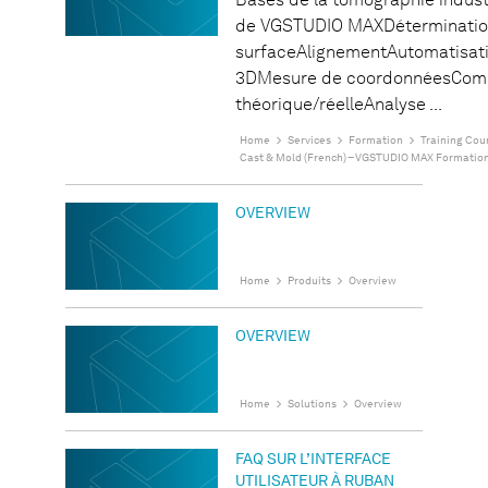
Bases de la tomographie indust
de VGSTUDIO MAXDéterminatio
surfaceAlignementAutomatisat
3DMesure de coordonnéesCom
théorique/réelleAnalyse ...
Home
Services
Formation
Training Cou
Cast & Mold (French) – VGSTUDIO MAX Formatio
OVERVIEW
Home
Produits
Overview
OVERVIEW
Home
Solutions
Overview
FAQ SUR L’INTERFACE
UTILISATEUR À RUBAN