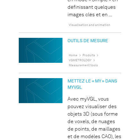
en mode « Simple » en
définissant quelques
images clés et en ...
Visualisation and animation
OUTILS DE MESURE
Home
Produits
VGMETROLOGY
Measurement tools
METTEZ LE « MY » DANS
MYVGL
Avec myVGL, vous
pouvez visualiser des
objets 3D (sous forme
de voxels, de nuages
de points, de maillages
et de modèles CAO), les