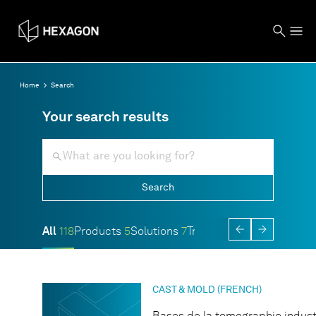
Home
Search
Your search results
Search
All
118
Products
5
Solutions
7
Trainings
8
Blog
0
CAST & MOLD (FRENCH)