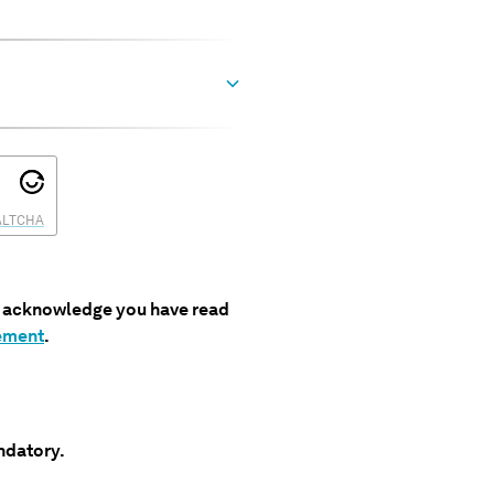
?
*
ALTCHA
u acknowledge you have read
tement
.
ndatory.