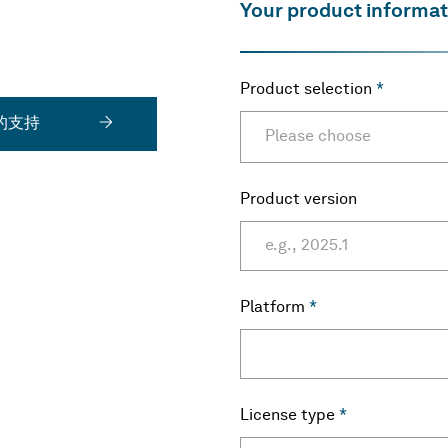
Your product informat
Product selection
*
 的支持
Please choose
Product version
Platform
*
License type
*