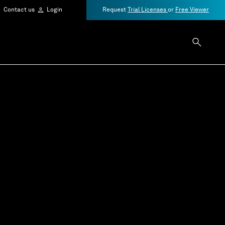
Contact us
Login
Request
Trial Licenses
or
Free Viewer