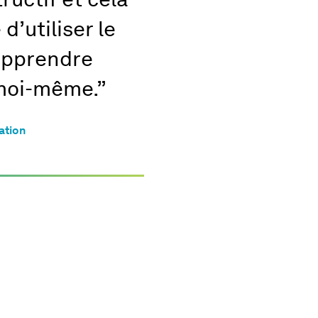
tructif et cela
d’utiliser le
 apprendre
moi-même.”
ation