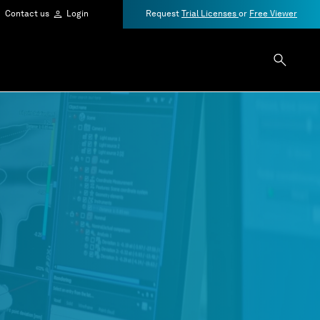
Contact us
Login
Request
Trial Licenses
or
Free Viewer