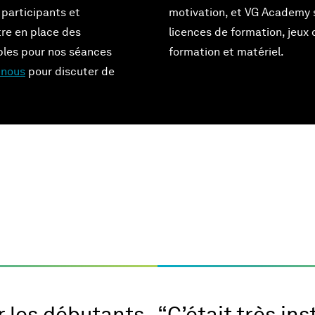
s participants et
motivation, et VG Academy s
re en place des
licences de formation, jeux
les pour nos séances
formation et matériel.
-nous
pour discuter de