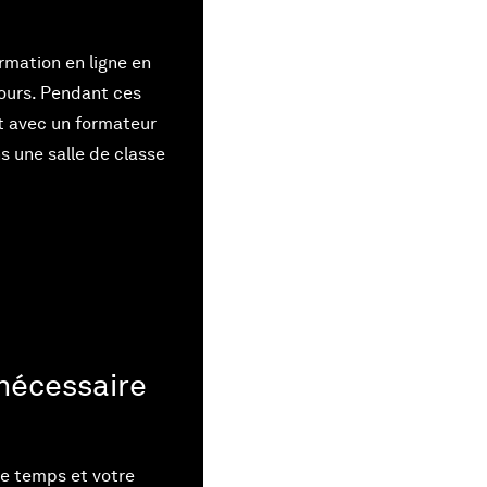
rmation en ligne en
jours. Pendant ces
t avec un formateur
s une salle de classe
nécessaire
tre temps et votre