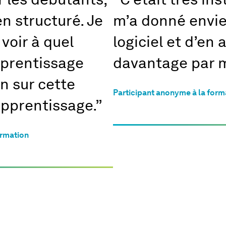
r les débutants,
“ C’était très ins
n structuré. Je
m’a donné envie 
 voir à quel
logiciel et d’en
pprentissage
davantage par 
n sur cette
Participant anonyme à la form
pprentissage.”
ormation