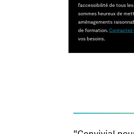
l’accessibilité de tous le
sommes heureux de mett
aménagements raisonnab
de formation.
Contactez
vos besoins.