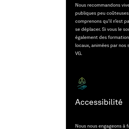
Nous recommandons vive
publiques peu coûteuses
comprenons qu’il n’est pa
se déplacer. Si vous le s
également des formations
locaux, animées par nos
VG.
Accessibilité
Nous nous engageons à fav