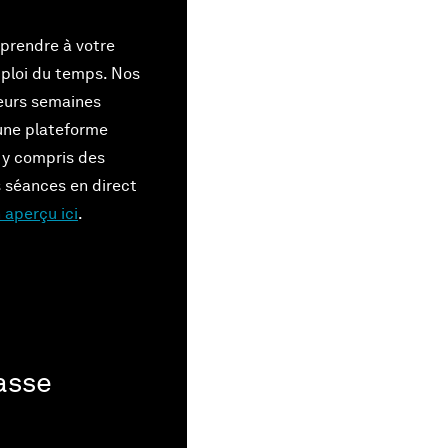
apprendre à votre
mploi du temps. Nos
ieurs semaines
 une plateforme
 y compris des
s séances en direct
n aperçu ici
.
asse