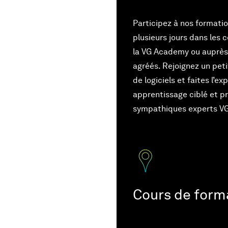
Participez à nos formati
plusieurs jours dans les 
la VG Academy ou auprès
agréés. Rejoignez un peti
de logiciels et faites l’e
apprentissage ciblé et p
sympathiques experts V
Cours de forma