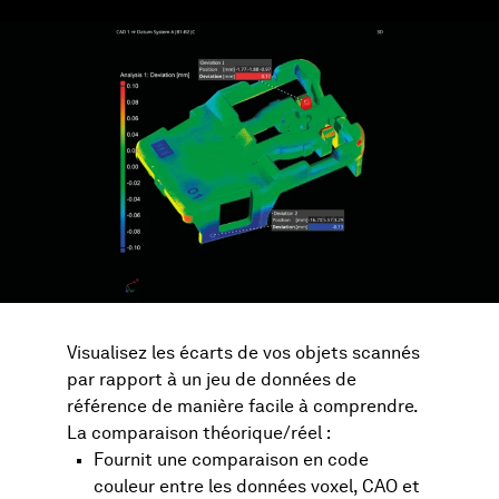
Visualisez les écarts de vos objets scannés
par rapport à un jeu de données de
référence de manière facile à comprendre.
La comparaison théorique/réel :
Fournit une comparaison en code
couleur entre les données voxel, CAO et