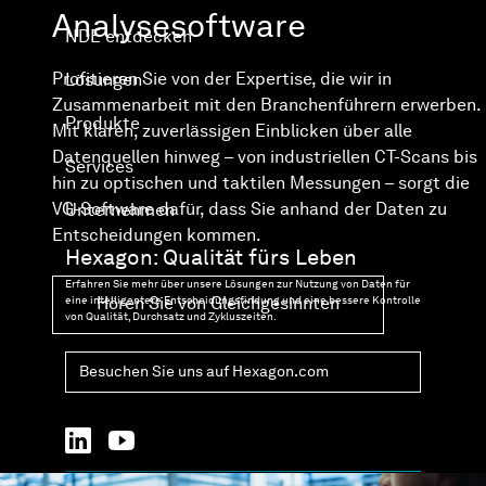
Analysesoftware
NDE entdecken
Profitieren Sie von der Expertise, die wir in
Lösungen
Zusammenarbeit mit den Branchenführern erwerben.
Produkte
Mit klaren, zuverlässigen Einblicken über alle
Datenquellen hinweg – von industriellen CT-Scans bis
Services
hin zu optischen und taktilen Messungen – sorgt die
VG-Software dafür, dass Sie anhand der Daten zu
Unternehmen
Entscheidungen kommen.
Hexagon: Qualität fürs Leben
Erfahren Sie mehr über unsere Lösungen zur Nutzung von Daten für
eine intelligentere Entscheidungsfindung und eine bessere Kontrolle
Hören Sie von Gleichgesinnten
von Qualität, Durchsatz und Zykluszeiten.
Besuchen Sie uns auf Hexagon.com