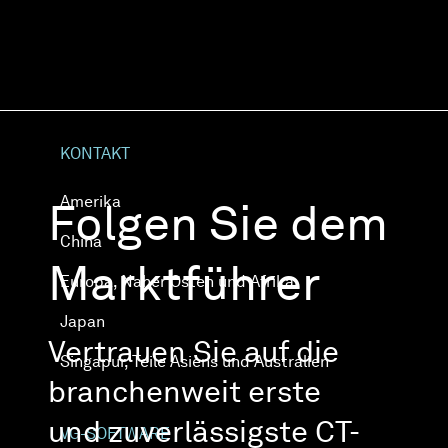
KONTAKT
Amerika
Folgen Sie dem
China
Marktführer
Europa, Naher Osten und Afrika
Japan
Vertrauen Sie auf die
Singapur, Teile Asiens und Australien
branchenweit erste
und zuverlässigste CT-
VG-SOFTWARE