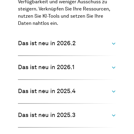
Verfügbarkeit und weniger Ausschuss zu
steigern. Verknüpfen Sie Ihre Ressourcen,
nutzen Sie KI-Tools und setzen Sie Ihre
Daten nahtlos ein.
Das ist neu in 2026.2
Das ist neu in 2026.1
Multipart-Gruppen
Das ist neu in 2025.4
Entdecken Sie eine neue Dimension der
Intelligente Mustererstellung für
Effizienz durch leistungsstarke Multipart-
schnellere, konsistente Messpläne
Projekte.
Das ist neu in 2025.3
Unser innovatives Konzept verändert Ihre
Vollständig neu gestaltete
Arbeitsweise durch die vollautomatisierte
Mit Musterobjekten können Sie eine einzige