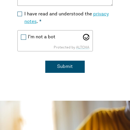
I have read and understood the
privacy
notes
.
*
I'm not a bot
Protected by
ALTCHA
Submit