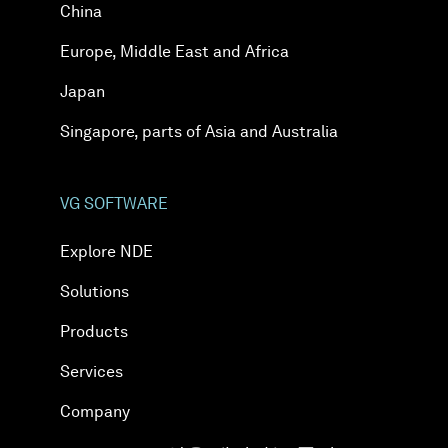
세일즈 영역 중국（본토 포함），홍콩，마카
전화：+49 50 5305 1829
China
오，대만
academy@volumegraphics.com
세일즈 영역 아시아（중국과 일본 제외），호
Europe, Middle East and Africa
주，오세아니아의 일부
Japan
Volume Graphics (Beijing) Technology Co.,
151 Lorong Chuan
Ltd.
#05-09 New Tech Park
Singapore, parts of Asia and Australia
싱가포르 556741
전화： +65 6665 0311
World Profit Center, Tower B, 12th floor
academy@volumegraphics.sg
VG SOFTWARE
Building 2, No.16 Tian Ze Road
Explore NDE
Solutions
Chaoyang District, Beijing
Products
중국
Services
전화：+86 10 8532 6305
Company
support@volumegraphics.cn