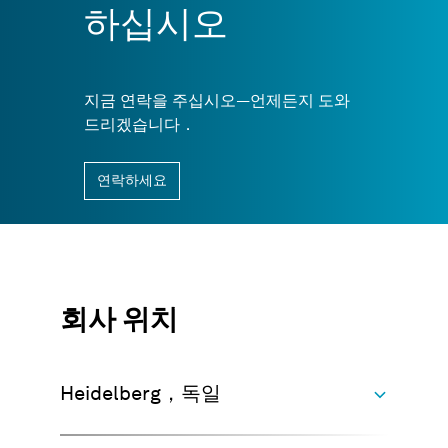
하십시오
아니오，당사의 완전 구비된 교육실은 성공적
인 교육 연수를 위해 필요한 모든것을 갖추고
있습니다．
지금 연락을 주십시오—언제든지 도와
드리겠습니다．
주차 공간을 이용할 수 있나요？
연락하세요
VG 아카데미 독일
교육 참가자를 위해 지하 주차공간을 예약할 수
있습니다． 하이델베르크에 자동차로 도착하
는 경우 최대한 빨리 알려주시기 바랍니다．
회사 위치
VG 아카데미 미국
교육 참가자를 위한 주차공간이 많이 준비되어
있습니다；예약은 필요하지 않습니다．
Heidelberg，독일