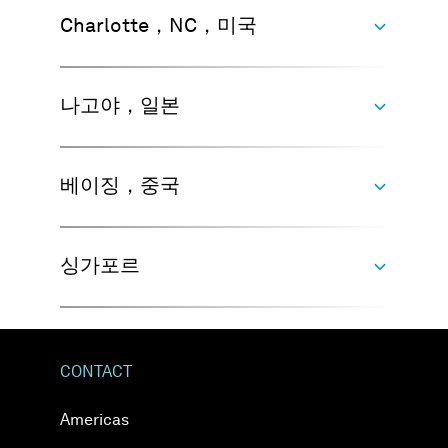
식사가 포함되어 있나요？
Charlotte，NC，미국
교육과정 동안，커피，차，물이 준비되어 있
으며，쉬는 시간에는 가벼운 점심 식사가 제공
Heidelberg，독일
나고야，일본
됩니다． 원하는 경우，참가자는 간단한 음식
이나 음료를 직접 가져올 수도 있습니다．
본사
Charlotte，NC，미국
베이징，중국
세일즈 영역 유럽，중동，아프리카
Speyerer Straße 4-6
세일즈 영역 아메리카 대륙
나고야，일본
싱가포르
69115 Heidelberg
독일
13245 Reese Blvd W
전화：+49 6221 73920 810
Huntersville, NC 28078-7935
세일즈 영역 일본
베이징，중국
academy@volumegraphics.com
미국
CONTACT
전화：+1 704 248 7736 Ext. 110
3-39-4, Chikusa, Chikusa-ku
academy-us@volumegraphics.com
Nagoya 464-0858
싱가포르
Americas
일본