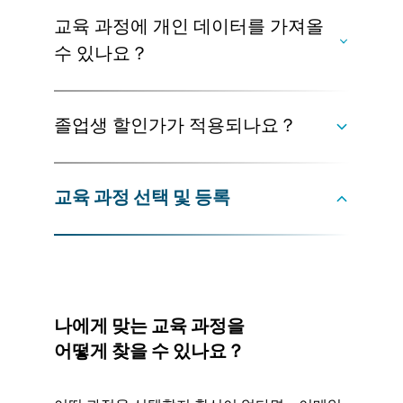
할 수가 있습니다． 귀하의 상황에 이 솔루션이
교육 과정에 개인 데이터를 가져올
적용 가능한지 상담하기 위해 연락하십시오．
준비를 위해서는 교육까지 충분한 시간이 필요
수 있나요？
기본 교육 과정
합니다．
교육이 시작되기 전에 소프트웨어와 익숙해지
는 것을 추천드립니다． ＂도움말＂탭의 ＂튜
졸업생 할인가가 적용되나요？
토리얼 표시＂를 통해 이용할 수 있는 당사 튜
토리얼은 준비하기에 좋은 자료를 제공합니
가능하지만 정규 과정 동안에는 강사들이 귀하
다．
의 데이터를 논의할 시간을 할애할 수 있다는
교육 과정 선택 및 등록
고급 교육 과정
보장이 없습니다． 기밀 데이터의 경우 공개 교
고급 교육에 관심이 있는 경우，이미 소프트웨
교육 과정중 하나를 완료하면 VG 아카데미의
육 과정에 가져오는것을 추천하지 않습니다．
어에 대한 기본적인 이해가 있어야 합니다． 일
졸업생 프로그램에 자동으로 등록하게 됩니
부 과정에은 기본 교육 과정의 이수가 요구됩니
다． 과정에 따라，특혜에는 독점적 할인（졸
다． 각 교육 설명에 제시된 요구사항을 검토하
업생 할인가）과 선행 조건이 있는 과정에 등록
십시오．
할 권리가 있습니다． 자세한 내용은 당사로 연
나에게 맞는 교육 과정을
락하십시오．
어떻게 찾을 수 있나요？