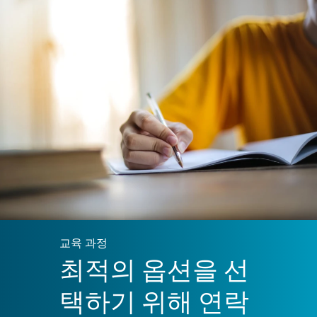
Czernyring 26 – 28, 69115 Heidelberg
+49 6221 648 4896
가까운 트램 역：
Montpellierbrücke（22
번）
VG Academy 미국
Residence Inn Charlotte Airport
2220 W Tyvola Rd, Charlotte, NC 28217
Fairfield Inn & Suites Charlotte Airport
2220 W Tyvola Rd, Charlotte, NC 28217
Aloft Charlotte Airport
3928 Memorial Pkwy, Charlotte, NC 28217
예약 링크와 프로모션 코드에 관해서는
연락
을
주십시오．
교육 과정
최적의 옵션을 선
랩탑 또는 다른 장비를 가져올 필요가
있나요？
택하기 위해 연락