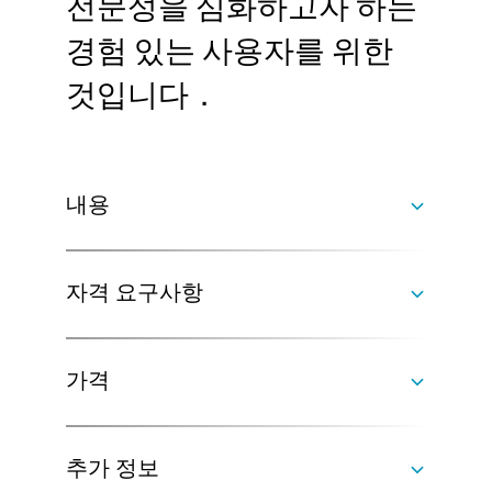
전문성을 심화하고자 하는
경험 있는 사용자를 위한
것입니다．
내용
자격 요구사항
사용자 인터페이스，시각화，분할，그리고 보
고서의 기본 외에도 교육 과정은 다음을 포함합
가격
니다：
정렬
참가자는 교육 전에 VGSTUDIO MAX를 익숙하
좌표 측정
게 사용할 수 있습니다．
명목／실제 비교
추가 정보
벽 두께 분석