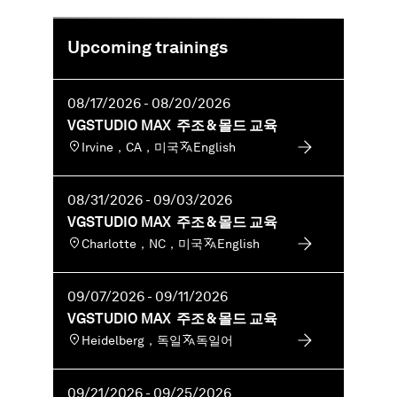
E-러닝의 추가 요구사항：
가격은 교육 과정，학습 플랫폼에 대한 무료 접
공극률／내포물 분석
VGSTUDIO MAX의 일반 시스템 요구사항을
근，교육 자료，그리고 수료증을 포함합니
공개 교육 과정에서는 VG 아카데미에서 제공하
만족하는 시스템
Upcoming trainings
다．
는，선택된 트레이닝 데이터만을 다룹니다．
듀얼 스크린 셋업：하나의 스크린에는
VG 아카데미 독일에서 시행하는 교육과정
클래스룸 교육을 완료한 이후에 내용을 검토하
VGSTUDIO MAX 실행，다른 스크린에는 교
은 인당 2.300 EUR（해당되는 경우 VAT 추
거나 추가 주제를 탐색할 수 있는 슬라이드，비
08/17/2026 - 08/20/2026
육 컨텐츠 시청
가）
디오 및 실습을 포함한 당사의 e러닝 자료에 90
VGSTUDIO MAX 주조 & 몰드 교육
최소 8GB 의 RAM，16GB가 권장됨
VG 아카데미 싱가포르에서 시행하는 교육
일 동안 액세스할 수 있습니다． 라이브 전문가
Irvine，CA，미국
English
스크롤 휠이 장착된 3-버튼 마우스
과정은 인당 2.100 EUR（해당되는 경우
진행 세션을 통해 질문에 답변해 드립니다．
환경에 따라，헤드셋／헤드폰이 유용할 수
GST 추가）
있습니다
08/31/2026 - 09/03/2026
VG 아카데미 미국에서 시행하는 교육과정
언어： 본 교육은 독일어와 영어，불어로 제공
안정적 인터넷 연결（최소 5 mbps 다운로
은 인당 4.510 USD（해당되는 경우 VAT 추
VGSTUDIO MAX 주조 & 몰드 교육
됩니다．
드，최소 0.5 mbps 업로드；권고 사항：
가）
Charlotte，NC，미국
English
10 mbps，1 mbps 업로드，）
09/07/2026 - 09/11/2026
VGSTUDIO MAX 주조 & 몰드 교육
Heidelberg，독일
독일어
09/21/2026 - 09/25/2026