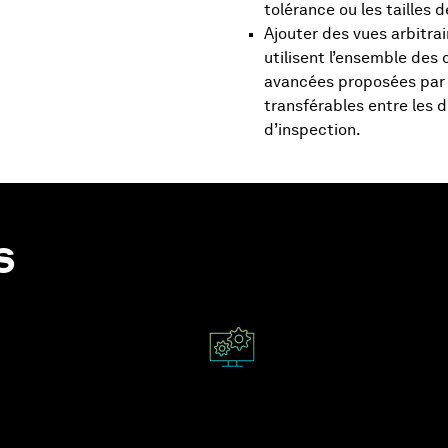
tolérance ou les tailles 
Ajouter des vues arbitrai
utilisent l’ensemble des 
avancées proposées par
transférables entre les d
d’inspection.
s