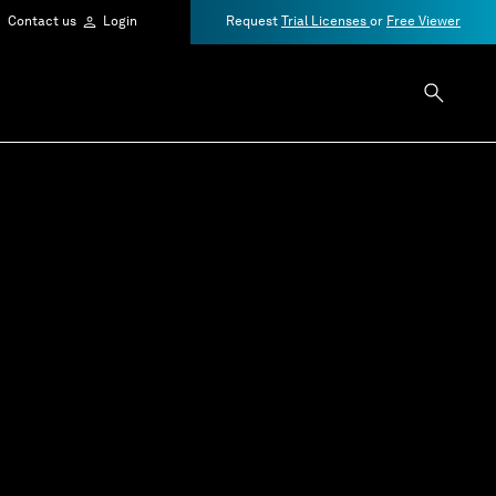
Contact us
Login
Request
Trial Licenses
or
Free Viewer