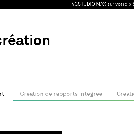
VGSTUDIO MAX sur votre pi
création
ort
Création de rapports intégrée
Créati