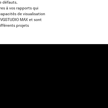
de défauts.
res à vos rapports qui
capacités de visualisation
 VGSTUDIO MAX et sont
ifférents projets