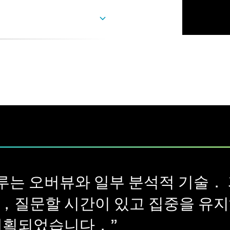
，그리고 수료증을 포함합니
레이닝 데이터만을 다룹니다．
실행，다른 스크린에는 교육 컨텐
R（해당되는 경우 VAT 추가）
EUR（해당되는 경우 GST 추
 탐색할 수 있는 슬라이드，비
할 수 있습니다． 라이브 전문가
D（해당되는 경우 VAT 추가）
ps 업로드；권고 사항：10
다루는 오버뷰와 일부 분석적 기술．
，질문할 시간이 있고 집중을 유지
계획되었습니다．”