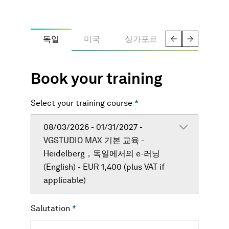
독일
미국
싱가포르
Book your training
Select your training course
*
08/03/2026 - 01/31/2027 -
VGSTUDIO MAX 기본 교육 -
Heidelberg，독일에서의 e-러닝
( English) - EUR 1,400 (plus VAT if
applicable)
Salutation
*