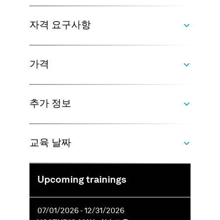
자격 요구사항
교육 과정의 내용은 다음과 같습니다：
CT 기본
가격
사용자 인터페이스와 데이터 처리
탐색 및 데이터 시각화
없음．
이미지 생성，애니메이션，보고서
분할
추가 정보
E-러닝의 추가 요구사항：
표면 결정（iso 값 기반）
VGSTUDIO MAX의 일반 시스템 요구사항을
가격은 학습 플랫폼의 180일 접근 권한，교육
음영 값 분석 및 기본 분석 원리
만족하는 시스템
자료，그리고 수료증을 포함합니다．
간단한 정렬
듀얼 스크린 셋업：하나의 스크린에는
교육 날짜
VG 아카데미 독일에서 시행하는 교육과정
기본 측정 - 인스트루먼트
VGSTUDIO MAX 실행，다른 스크린에는 교
은 인당 1.400 EUR（해당되는 경우 VAT 추
공개 교육 과정에서는 VG 아카데미에서 제공하
참고： 옵션 모듈과 고급 기능은 본 교육에 포함
육 컨텐츠 시청
가）
는，선택된 트레이닝 데이터만을 다룹니다．
되지 않습니다．
최소 8GB 의 RAM，16GB가 권장됨
VG 아카데미 싱가포르에서 시행하는 교육
Upcoming trainings
e러닝 플랫폼에의 접근은 원하시는 언제든 시
스크롤 휠이 장착된 3-버튼 마우스
과정은 인당 1.400 EUR（해당되는 경우
작 가능합니다．
라이브 클래스 교육의 교육 날짜는 요청시 제공
환경에 따라，헤드셋／헤드폰이 유용할 수
GST 추가）
e러닝 자료는 180일 동안 사용 가능합니다．
됩니다．
있습니다
07/01/2026 - 12/31/2026
VG 아카데미 미국에서 시행하는 교육과정
라이브 클래스 교육의 교육 날짜는 요청시 제공