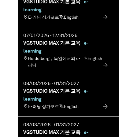
안정적인 인터넷 연결（최소 5 Mbit/s，권
VGSTUDIO MAX 기본 교육
e-
은 인당 2.120 USD（해당되는 경우 VAT 추
됩니다．
장：10 Mbit/s ）
learning
가）
언어： 본 교육은 영어로만 이용 가능합니다．
E-러닝 싱가포르
English
없음．
E-러닝의 추가 요구사항：
07/01/2026 - 12/31/2026
VGSTUDIO MAX를 실행하는 일반 시스템
VGSTUDIO MAX 기본 교육
e-
요구사항을 만족하는 시스템
VGSTUDIO MAX를 실행하는 듀얼 스크린
learning
셋업：하나의 스크린에는 VGSTUDIO MAX
Heidelberg，독일에서의 e-
English
실행，다른 스크린에는 교육 컨텐츠 시청
러닝
최소 8 GB RAM； 16 GB가 권고됨．
스크롤 휠이 있는 3-버튼 마우스
08/03/2026 - 01/31/2027
환경에 따라 헤드셋／헤드폰이 유용할 수
VGSTUDIO MAX 기본 교육
e-
있습니다
learning
안정적 인터넷 연결（최소 5 Mbit/s，10
E-러닝 싱가포르
English
Mbit/s가 권고됨）
08/03/2026 - 01/31/2027
VGSTUDIO MAX 기본 교육
e-