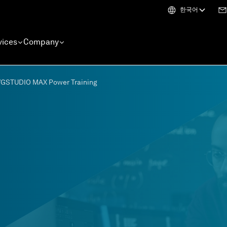
한국어
vices
Company
VGSTUDIO MAX Power Training