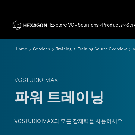
Explore VG
Solutions
Products
Ser
Home
Services
Training
Training Course Overview
VGSTUDIO MAX
파워 트레이닝
VGSTUDIO MAX의 모든 잠재력을 사용하세요