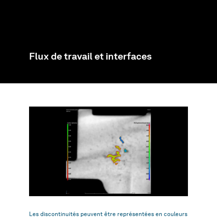
Flux de travail et interfaces
Les discontinuités peuvent être représentées en couleurs