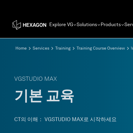
Explore VG
Solutions
Products
Ser
Home
Services
Training
Training Course Overview
VGSTUDIO MAX
기본 교육
CT의 이해： VGSTUDIO MAX로 시작하세요